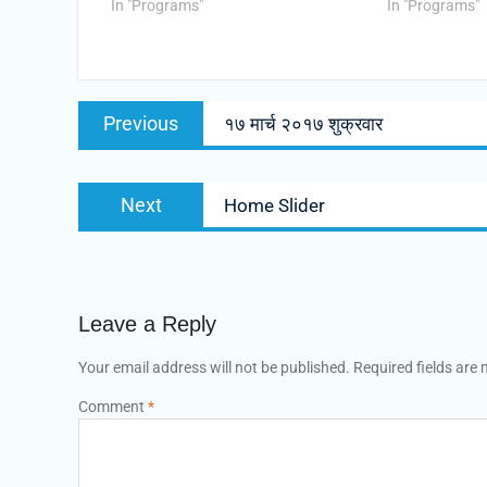
In "Programs"
In "Programs"
Post
Previous
Previous
१७ मार्च २०१७ शुक्रवार
navigation
post:
Next
Next
Home Slider
post:
Leave a Reply
Your email address will not be published.
Required fields are
Comment
*