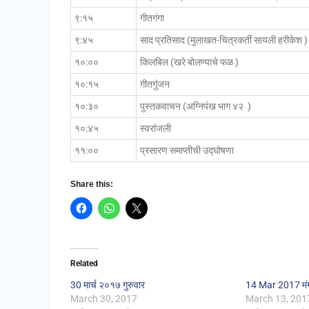
९:१५
गीतगंगा 
९:४५
साद प्रतिसाद (मुलाखत-चित्रकर्ती सायली हरीकेश )
१०:००
किलबिल (खरे बोलण्याचे फळ )
१०:१५
गीतगुंजन
१०:३०
पुस्तकवाचन (अग्निपंख भाग ४२ )
१०:४५
स्वरांजली
११:००
प्रसारण समाप्तीची उद्घोषणा
Share this:
Related
30 मार्च २०१७ गुरुवार
14 Mar 2017 मं
March 30, 2017
March 13, 201