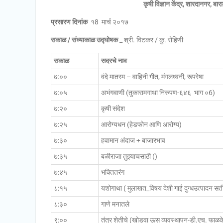
कृषी विज्ञान केंद्र, शारदानगर, बारा
प्रसारण दिनांक
१8 मार्च २०१७
सकाळ / संध्याकाळ उद्घोषक
_ श्री. विटकर / कु. रोहिणी
सकाळ
सदरचे नाव
७:००
वंदे मातरम – वाहिनी गीत, मंगलध्वनी, रूपरेषा
७:०५
अभंगवाणी (तुकारामगाथा निरुपण-६४६ भाग ०6)
७:२०
कृषी संदेश
७:२५
आरोग्यधन (हेडफोन आणि आरोग्य)
७:३०
हवामान अंदाज + बाजारभाव
७:३५
बळीराजा तुझ्याचसाठी ()
७:४५
भक्तितरंग
८:१५
यशोगाथा ( मुलाखत_विषय देशी गाई दुग्धउत्पादन स
८:३०
गाणे मनातले
९:००
तंत्र शेतीचे (खोडवा ऊस व्यवस्थापन-डी.एच. फाळक