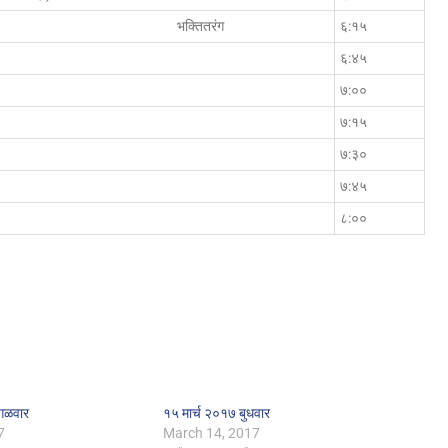
भक्तितरंग
६:१५
६:४५
७:००
७:१५
७:३०
७:४५
८:००
गळवार
१५ मार्च २०१७ बुधवार
7
March 14, 2017