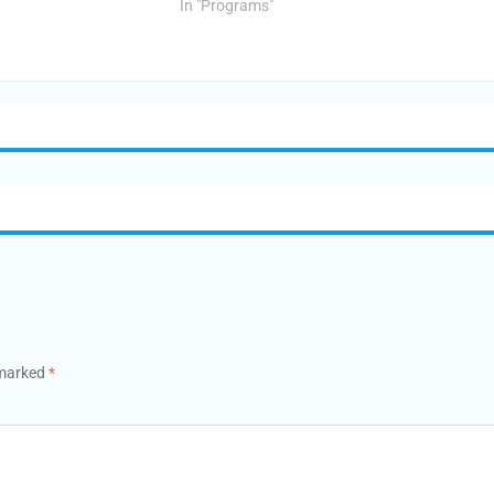
In "Programs"
 marked
*