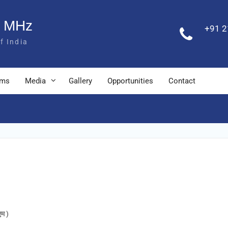
8 MHz
+91 2
f India
ams
Media
Gallery
Opportunities
Contact
 )