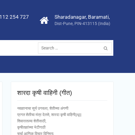
112 254 727
Sharadanagar, Baramati,
Dist-Pune, PIN-413115 (India)
Search
for:
शारदा कृषी वाहिनी (गीत)
नवज्ञानाचा सूर्य उगवला, शेतीच्या अंगणी
प्रगत शेतीचा मंत्र देतसे, शारदा कृषी वाहिनी||धृ||
शिवारातल्या शेतीसाठी,
कृषीतज्ञांच्या भेटीगाठी
चर्चा आणिक विचार विनिमय,