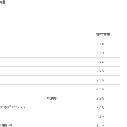
मती
संध्याकाळ
४:००
४:०५
४:२०
४:२५
४:३०
४:३५
 गीतगंगा
४:४५
तीश दळवी भाग ०५ )
५:१५
५:३०
े भाग ०३ )
६:००