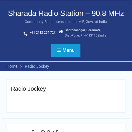
Skip
to
Sharada Radio Station – 90.8 MHz
content
Community Radio licensed under MIB, Govt. of India
Sharadanagar, Baramati,
+91 2112 254 727
Dist-Pune, PIN-413115 (India)
Menu
Home
Radio Jockey
Radio Jockey